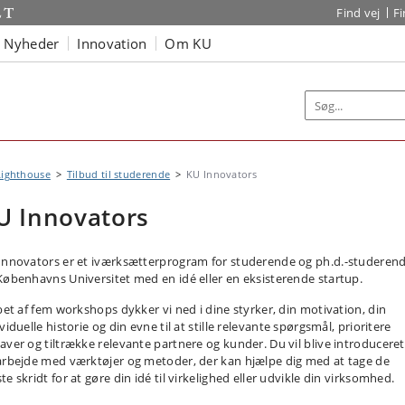
Find vej
F
Nyheder
Innovation
Om KU
Lighthouse
Tilbud til studerende
KU Innovators
U Innovators
Innovators er et iværksætterprogram for studerende og ph.d.-studeren
Københavns Universitet med en idé eller en eksisterende startup.
øbet af fem workshops dykker vi ned i dine styrker, din motivation, din
viduelle historie og din evne til at stille relevante spørgsmål, prioritere
aver og tiltrække relevante partnere og kunder. Du vil blive introduceret 
arbejde med værktøjer og metoder, der kan hjælpe dig med at tage de
e skridt for at gøre din idé til virkelighed eller udvikle din virksomhed.