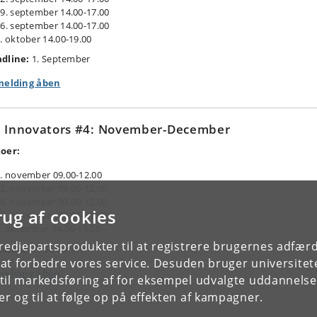
9. september 14.00-17.00
6. september 14.00-17.00
. oktober 14.00-19.00
dline:
1. September
melding åben
 Innovators #4: November-December
oer:
. november 09.00-12.00
2. november 09.00-12.00
9. november 09.00-12.00
rug af cookies
6. november 09.00-12.00
. december 14.00-19.00
tredjepartsprodukter til at registrere brugernes adfæ
dline:
1. November
e at forbedre vores service. Desuden bruger universitet
melding åben
il markedsføring af for eksempel udvalgte uddannelser e
r og til at følge op på effekten af kampagner.