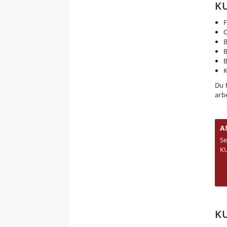
KU
F
O
B
B
B
K
Du 
arb
A
Se
KU
KU