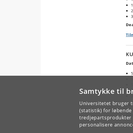
1
2
3
Dea
Til
KU
Dat
5
1
1
Samtykke til b
2
3
Universitetet bruger 
Dea
(statistik) for løbend
Til
tredjepartsprodukter t
personalisere annonce