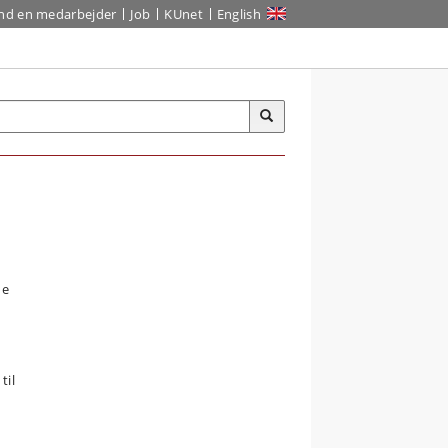
ind en medarbejder
Job
KUnet
English
de
til