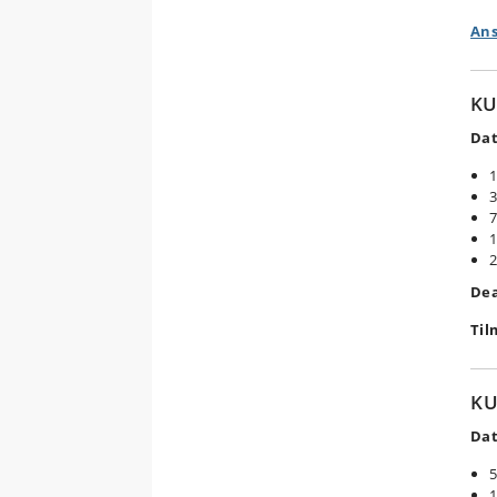
Ans
KU
Dat
1
3
7
1
2
Dea
Til
KU
Dat
5
1