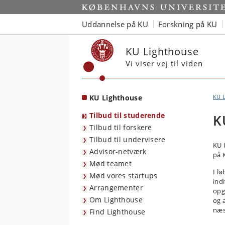
Start
Uddannelse på KU
Forskning på KU
KU Lighthouse
Vi viser vej til viden
KU Lighthouse
KU 
Tilbud til studerende
K
Tilbud til forskere
Tilbud til undervisere
KU 
Advisor-netværk
på 
Mød teamet
I l
Mød vores startups
indi
Arrangementer
opg
Om Lighthouse
og 
næst
Find Lighthouse