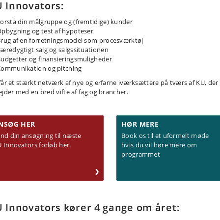
 Innovators:
orstå din målgruppe og (fremtidige) kunder
pbygning og test af hypoteser
rug af en forretningsmodel som procesværktøj
æredygtigt salg og salgssituationen
udgetter og finansieringsmuligheder
ommunikation og pitching
får et stærkt netværk af nye og erfarne iværksættere på tværs af KU, der
ejder med en bred vifte af fag og brancher.
NSØG HER
HØR MERE
nd din ansøgning til næste
Book os til et uformelt møde
 Innovators forløb her.
hvis du vil høre mere om
programmet
 Innovators kører 4 gange om året: