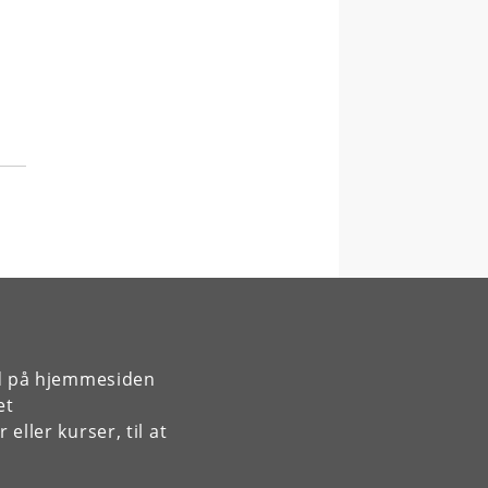
rd på hjemmesiden
et
ller kurser, til at