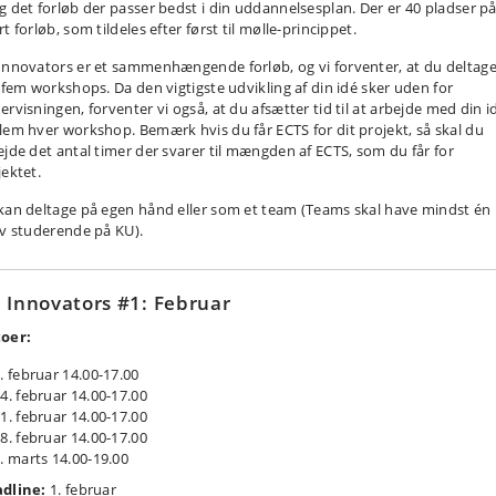
g det forløb der passer bedst i din uddannelsesplan. Der er 40 pladser p
t forløb, som tildeles efter først til mølle-princippet.
Innovators er et sammenhængende forløb, og vi forventer, at du deltage
e fem workshops. Da den vigtigste udvikling af din idé sker uden for
ervisningen, forventer vi også, at du afsætter tid til at arbejde med din i
lem hver workshop. Bemærk hvis du får ECTS for dit projekt, så skal du
ejde det antal timer der svarer til mængden af ECTS, som du får for
jektet.
kan deltage på egen hånd eller som et team (Teams skal have mindst én
iv studerende på KU).
 Innovators #1: Februar
oer:
. februar 14.00-17.00
4. februar 14.00-17.00
1. februar 14.00-17.00
8. februar 14.00-17.00
. marts 14.00-19.00
dline:
1. februar