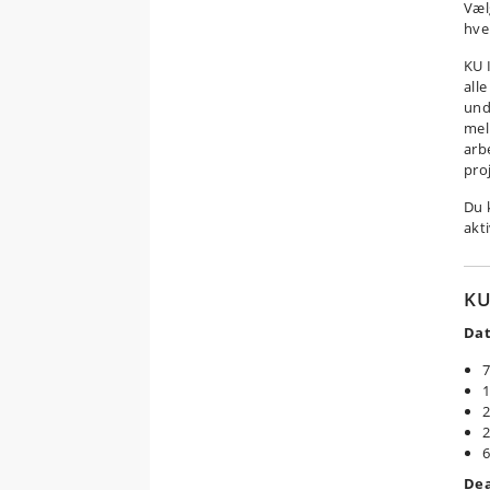
Væl
hver
KU 
all
und
mel
arb
pro
Du 
akt
KU
Dat
7
1
2
2
6
Dea